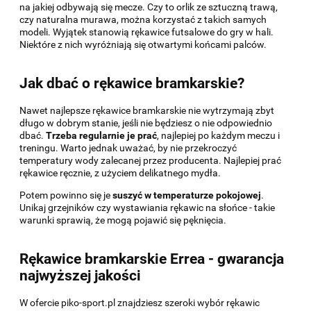
na jakiej odbywają się mecze. Czy to orlik ze sztuczną trawą,
czy naturalna murawa, można korzystać z takich samych
modeli. Wyjątek stanowią rękawice futsalowe do gry w hali.
Niektóre z nich wyróżniają się otwartymi końcami palców.
Jak dbać o rękawice bramkarskie?
Nawet najlepsze rękawice bramkarskie nie wytrzymają zbyt
długo w dobrym stanie, jeśli nie będziesz o nie odpowiednio
dbać.
Trzeba regularnie je prać
, najlepiej po każdym meczu i
treningu. Warto jednak uważać, by nie przekroczyć
temperatury wody zalecanej przez producenta. Najlepiej prać
rękawice ręcznie, z użyciem delikatnego mydła.
Potem powinno się je
suszyć w temperaturze pokojowej
.
Unikaj grzejników czy wystawiania rękawic na słońce - takie
warunki sprawią, że mogą pojawić się pęknięcia.
Rękawice bramkarskie Errea - gwarancja
najwyższej jakości
W ofercie piko-sport.pl znajdziesz szeroki wybór rękawic