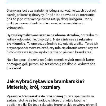
Bramkarz jest bez wątpienia jedną z najważniejszych postaci
każdej piłkarskiej drużyny. Choć nie odpowiada za strzelanie
goli, to jego interwencje nieraz ratują skórę kolegom. Dobry
golkiper czasami radzi sobie nawet w beznadziejnych
sytuacjach.
By zmaksymalizować szanse na obronę strzałów
, potrzeba mu
jednak odpowiedniego sprzętu. Najważniejsze są
rękawice
bramkarskie
. To one bezpośrednio stykają się z piłką. To od ich
przyczepności może zależeć, czy uda się obronić strzał, czy też
futbolówka wślizgnie się do bramki po palcach bramkarza.
Na piko-sport.pl czeka na Ciebie szeroki wybór modeli, które
pomagają golkiperom, ale też chronią ich dłonie. Wybierz coś
dla siebie!
Jak wybrać rękawice bramkarskie?
Materiały, krój, rozmiary
Rękawice bramkarskie do piłki nożnej
muszą spełniać kilka
zadań. Istotne są technologie, które ułatwiają łapanie i
odbijanie piłki. Do tego rękawice bramkarskie powinny chronić