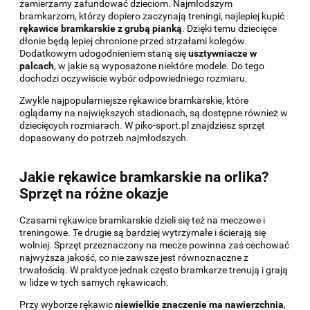
zamierzamy zafundować dzieciom. Najmłodszym
bramkarzom, którzy dopiero zaczynają treningi, najlepiej kupić
rękawice bramkarskie z grubą pianką
. Dzięki temu dziecięce
dłonie będą lepiej chronione przed strzałami kolegów.
Dodatkowym udogodnieniem staną się
usztywniacze w
palcach
, w jakie są wyposażone niektóre modele. Do tego
dochodzi oczywiście wybór odpowiedniego rozmiaru.
Zwykle najpopularniejsze rękawice bramkarskie, które
oglądamy na największych stadionach, są dostępne również w
dziecięcych rozmiarach. W piko-sport.pl znajdziesz sprzęt
dopasowany do potrzeb najmłodszych.
Jakie rękawice bramkarskie na orlika?
Sprzęt na różne okazje
Czasami rękawice bramkarskie dzieli się też na meczowe i
treningowe. Te drugie są bardziej wytrzymałe i ścierają się
wolniej. Sprzęt przeznaczony na mecze powinna zaś cechować
najwyższa jakość, co nie zawsze jest równoznaczne z
trwałością. W praktyce jednak często bramkarze trenują i grają
w lidze w tych samych rękawicach.
Przy wyborze rękawic
niewielkie znaczenie ma nawierzchnia
,