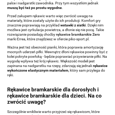
palce i nadgarstki zawodnika. Przy tym wszystkim jednak
muszą być też po prostu wygodne
.
Przed zakupem rękawic warto więc zwrócić uwagę na
materiały, które zostały użyte do ich produkcji. Komfort gry
znacznie poprawiają na przykład
wstawki z siatki
. Dzięki nim
możliwa jest cyrkulacja powietrza, a dłonie się nie pocą. Takie
rozwiązanie posiadają choćby
rękawice bramkarskie Zero
marki Errea, które znajdziesz w ofercie piko-sport.pl.
Ważna jest też obecność pianki, która poprawia amortyzację
mocnych uderzeń piłki. Wewnątrz dłoni rękawice powinny być z
kolei pokryte powłoką - będzie poprawiać przywieranie piłki. Na
wygodę wpływa też krój rękawic. Większość modeli jest
zapinana na nadgarstku na rzepy, zdarzają się jednak
rękawice
wykończone elastycznym materiałem
, który sam przylega do
ręki.
Rękawice bramkarskie dla dorosłych i
rękawice bramkarskie dla dzieci. Na co
zwrócić uwagę?
Szczególnie wnikliwie warto przyjrzeć się rękawicom, które