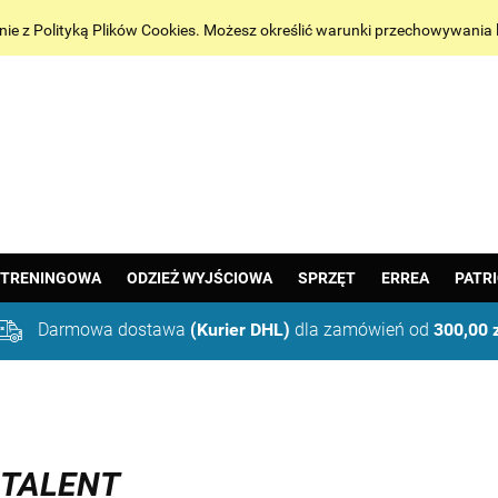
godnie z Polityką Plików Cookies. Możesz określić warunki przechowywania
 TRENINGOWA
ODZIEŻ WYJŚCIOWA
SPRZĘT
ERREA
PATR
Darmowa dostawa
(Kurier DHL)
dla zamówień od
300,00 
 TALENT