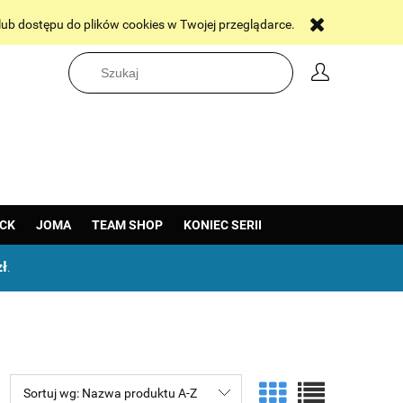
Wybrane realizacje
Kontakt
 lub dostępu do plików cookies w Twojej przeglądarce.
ICK
JOMA
TEAM SHOP
KONIEC SERII
zł
.
Sortuj wg:
Nazwa produktu A-Z