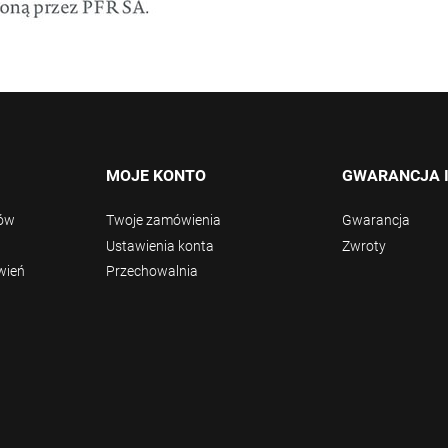
MOJE KONTO
GWARANCJA 
tów
Twoje zamówienia
Gwarancja
Ustawienia konta
Zwroty
wień
Przechowalnia