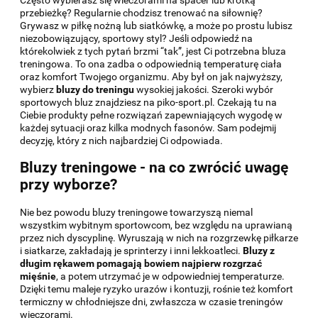
przebieżkę? Regularnie chodzisz trenować na siłownię?
Grywasz w piłkę nożną lub siatkówkę, a może po prostu lubisz
niezobowiązujący, sportowy styl? Jeśli odpowiedź na
którekolwiek z tych pytań brzmi “tak”, jest Ci potrzebna bluza
treningowa. To ona zadba o odpowiednią temperaturę ciała
oraz komfort Twojego organizmu. Aby był on jak najwyższy,
wybierz
bluzy do treningu
wysokiej jakości. Szeroki wybór
sportowych bluz znajdziesz na piko-sport.pl. Czekają tu na
Ciebie produkty pełne rozwiązań zapewniających wygodę w
każdej sytuacji oraz kilka modnych fasonów. Sam podejmij
decyzję, który z nich najbardziej Ci odpowiada.
Bluzy treningowe - na co zwrócić uwagę
przy wyborze?
Nie bez powodu bluzy treningowe towarzyszą niemal
wszystkim wybitnym sportowcom, bez względu na uprawianą
przez nich dyscyplinę. Wyruszają w nich na rozgrzewkę piłkarze
i siatkarze, zakładają je sprinterzy i inni lekkoatleci.
Bluzy z
długim rękawem pomagają bowiem najpierw rozgrzać
mięśnie
, a potem utrzymać je w odpowiedniej temperaturze.
Dzięki temu maleje ryzyko urazów i kontuzji, rośnie też komfort
termiczny w chłodniejsze dni, zwłaszcza w czasie treningów
wieczorami.