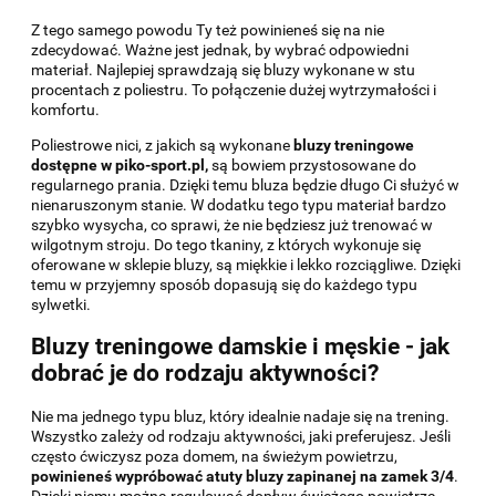
Z tego samego powodu Ty też powinieneś się na nie
zdecydować. Ważne jest jednak, by wybrać odpowiedni
materiał. Najlepiej sprawdzają się bluzy wykonane w stu
procentach z poliestru. To połączenie dużej wytrzymałości i
komfortu.
Poliestrowe nici, z jakich są wykonane
bluzy treningowe
dostępne w piko-sport.pl,
są bowiem przystosowane do
regularnego prania. Dzięki temu bluza będzie długo Ci służyć w
nienaruszonym stanie. W dodatku tego typu materiał bardzo
szybko wysycha, co sprawi, że nie będziesz już trenować w
wilgotnym stroju. Do tego tkaniny, z których wykonuje się
oferowane w sklepie bluzy, są miękkie i lekko rozciągliwe. Dzięki
temu w przyjemny sposób dopasują się do każdego typu
sylwetki.
Bluzy treningowe damskie i męskie - jak
dobrać je do rodzaju aktywności?
Nie ma jednego typu bluz, który idealnie nadaje się na trening.
Wszystko zależy od rodzaju aktywności, jaki preferujesz. Jeśli
często ćwiczysz poza domem, na świeżym powietrzu,
powinieneś wypróbować atuty bluzy zapinanej na zamek 3/4
.
Dzięki niemu można regulować dopływ świeżego powietrza