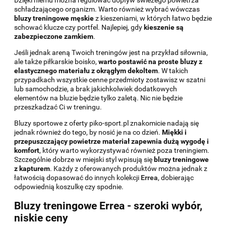
schładzającego organizm. Warto również wybrać wówczas
bluzy treningowe męskie
z kieszeniami, w których łatwo będzie
schować klucze czy portfel. Najlepiej, gdy
kieszenie są
zabezpieczone zamkiem
.
Jeśli jednak areną Twoich treningów jest na przykład siłownia,
ale także piłkarskie boisko,
warto postawić na proste bluzy z
elastycznego materiału z okrągłym dekoltem
. W takich
przypadkach wszystkie cenne przedmioty zostawisz w szatni
lub samochodzie, a brak jakichkolwiek dodatkowych
elementów na bluzie będzie tylko zaletą. Nic nie będzie
przeszkadzać Ci w treningu.
Bluzy sportowe z oferty piko-sport.pl znakomicie nadają się
jednak również do tego, by nosić je na co dzień.
Miękki i
przepuszczający powietrze materiał zapewnia dużą wygodę i
komfort
, który warto wykorzystywać również poza treningiem.
Szczególnie dobrze w miejski styl wpisują się
bluzy treningowe
z kapturem
. Każdy z oferowanych produktów można jednak z
łatwością dopasować do innych kolekcji
Errea
, dobierając
odpowiednią koszulkę czy spodnie.
Bluzy treningowe Errea - szeroki wybór,
niskie ceny